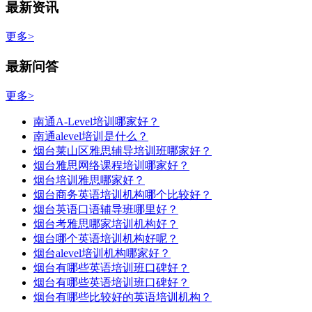
最新资讯
更多>
最新问答
更多>
南通A-Level培训哪家好？
南通alevel培训是什么？
烟台莱山区雅思辅导培训班哪家好？
烟台雅思网络课程培训哪家好？
烟台培训雅思哪家好？
烟台商务英语培训机构哪个比较好？
烟台英语口语辅导班哪里好？
烟台考雅思哪家培训机构好？
烟台哪个英语培训机构好呢？
烟台alevel培训机构哪家好？
烟台有哪些英语培训班口碑好？
烟台有哪些英语培训班口碑好？
烟台有哪些比较好的英语培训机构？